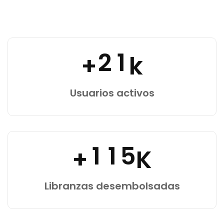
2
1
+
k
Usuarios activos
1
1
5
+
K
Libranzas desembolsadas