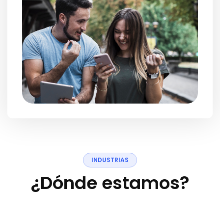
I
N
D
U
S
T
R
I
A
S
¿
D
ó
n
d
e
e
s
t
a
m
o
s
?