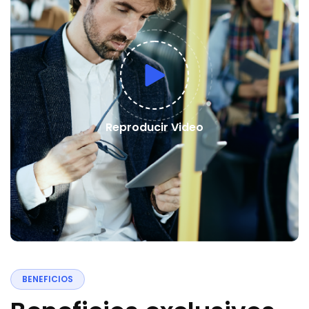
Reproducir Video
B
E
N
E
F
I
C
I
O
S