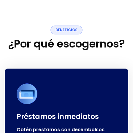
B
E
N
E
F
I
C
I
O
S
¿
P
o
r
q
u
é
e
s
c
o
g
e
r
n
o
s
?
Préstamos inmediatos
Obtén préstamos con desembolsos