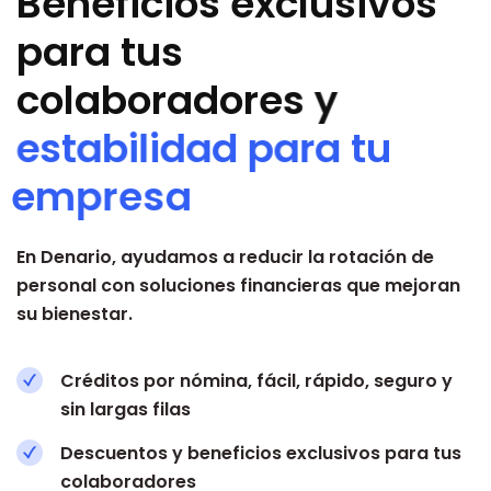
B
e
n
e
f
i
c
i
o
s
e
x
c
l
u
s
i
v
o
s
p
a
r
a
t
u
s
c
o
l
a
b
o
r
a
d
o
r
e
s
y
e
s
t
a
b
i
l
i
d
a
d
p
a
r
a
t
u
e
m
p
r
e
s
a
En Denario, ayudamos a reducir la rotación de
personal con
soluciones financieras
que mejoran
su bienestar.
Créditos por nómina, fácil, rápido, seguro y
sin largas filas
Descuentos y beneficios exclusivos para tus
colaboradores