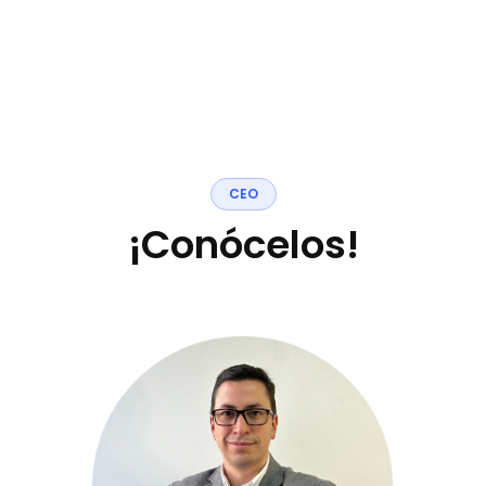
C
E
O
¡
C
o
n
ó
c
e
l
o
s
!